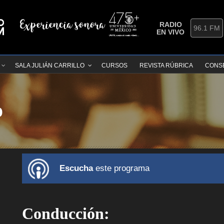
RADIO
96.1 FM
EN VIVO
SALA JULIÁN CARRILLO
CURSOS
REVISTA RÚBRICA
CONS
o
Escucha
este programa
Conducción: